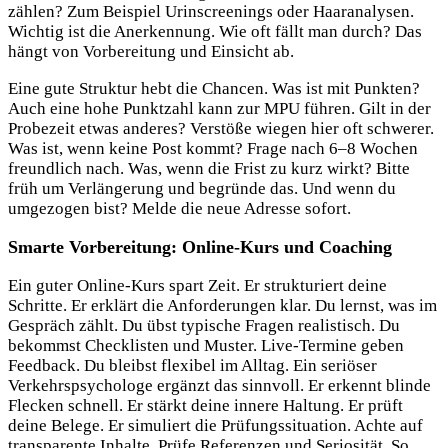
zählen? Zum Beispiel Urinscreenings oder Haaranalysen.
Wichtig ist die Anerkennung. Wie oft fällt man durch? Das
hängt von Vorbereitung und Einsicht ab.
Eine gute Struktur hebt die Chancen. Was ist mit Punkten?
Auch eine hohe Punktzahl kann zur MPU führen. Gilt in der
Probezeit etwas anderes? Verstöße wiegen hier oft schwerer.
Was ist, wenn keine Post kommt? Frage nach 6–8 Wochen
freundlich nach. Was, wenn die Frist zu kurz wirkt? Bitte
früh um Verlängerung und begründe das. Und wenn du
umgezogen bist? Melde die neue Adresse sofort.
Smarte Vorbereitung: Online-Kurs und Coaching
Ein guter Online-Kurs spart Zeit. Er strukturiert deine
Schritte. Er erklärt die Anforderungen klar. Du lernst, was im
Gespräch zählt. Du übst typische Fragen realistisch. Du
bekommst Checklisten und Muster. Live-Termine geben
Feedback. Du bleibst flexibel im Alltag. Ein seriöser
Verkehrspsychologe ergänzt das sinnvoll. Er erkennt blinde
Flecken schnell. Er stärkt deine innere Haltung. Er prüft
deine Belege. Er simuliert die Prüfungssituation. Achte auf
transparente Inhalte. Prüfe Referenzen und Seriosität. So