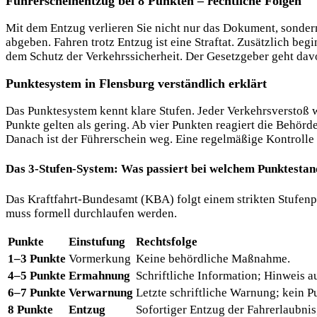
Führerscheinentzug bei 8 Punkten – rechtliche Folgen
Mit dem Entzug verlieren Sie nicht nur das Dokument, sonder
abgeben. Fahren trotz Entzug ist eine Straftat. Zusätzlich be
dem Schutz der Verkehrssicherheit. Der Gesetzgeber geht davo
Punktesystem in Flensburg verständlich erklärt
Das Punktesystem kennt klare Stufen. Jeder Verkehrsverstoß w
Punkte gelten als gering. Ab vier Punkten reagiert die Behör
Danach ist der Führerschein weg. Eine regelmäßige Kontrolle 
Das 3-Stufen-System: Was passiert bei welchem Punktesta
Das Kraftfahrt-Bundesamt (KBA) folgt einem strikten Stufenpla
muss formell durchlaufen werden.
Punkte
Einstufung
Rechtsfolge
1–3 Punkte
Vormerkung
Keine behördliche Maßnahme.
4–5 Punkte
Ermahnung
Schriftliche Information; Hinweis a
6–7 Punkte
Verwarnung
Letzte schriftliche Warnung; kein 
8 Punkte
Entzug
Sofortiger Entzug der Fahrerlaubnis;