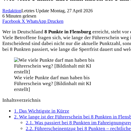
Redaktion
Letztes Update Montag, 27 April 2026
6 Minuten gelesen
Facebook
X
WhatsApp
Drucken
Wer in Deutschland
8 Punkte in Flensburg
erreicht, steht vo
Viele Betroffene fragen sich, wie lange der Führerschein weg
Entscheidend sind dabei nicht nur die aktuelle Punktzahl, son
bei 8 Punkten passiert, wie lange die Sperrfrist dauert und wel
Wie viele Punkte darf man haben bis
Führerschein weg? [Bildinhalt mit KI
erstellt]
Inhaltsverzeichnis
1.
Das Wichtigste in Kürze
2.
Wie lange ist der Führerschein bei 8 Punkten in Flen
2.1.
Was passiert bei 8 Punkten im Fahreignungsre
2.2.
Führerscheinentzug bei 8 Punkten – rechtlich