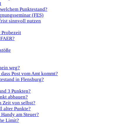
t
i welchem Punktestand?
ignungsseminar (FES)
rist sinnvoll nutzen
 Probezeit
m FAER?
stöße
chein weg?
e dass Post vom Amt kommt?
testand in Flensburg?
 und 3 Punkten?
unkt abbauen?
 Zeit von selbst?
l alter Punkte?
s Handy am Steuer?
he Limit?