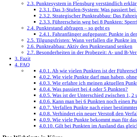
2.3.
Punktesystem in Flensburg verständlich erklär
2.3.1.
Das 3-Stufen-System: Was passiert be
2.3.2.
Strategischer Punkteabbau: Das Fahre
2.3.3.
Führerschein weg bei 8 Punkten: Sperrf
2.4.
Punktestand abfragen – so geht es
2.4.1.
Fahranfänger aufgepasst: Punkte in der
2.5.
Tilgungsfristen: Wann verfallen die Punkte i
2.6.
Punkteabbau: Aktiv den Punktestand senken
2.7.
Besonderheiten in der Probezeit: A- und B-Ver
3.
Fazit
4.
FAQ
4.0.1.
Ab wie vielen Punkten ist der Führers
4.0.2.
Wie viele Punkte darf man haben, ohn
4.0.3.
Wie erfahre ich meinen aktuellen Punk
4.0.4.
Was passiert bei 4 oder 5 Punkten?
4.0.5.
Was ist der Unterschied zwischen 1, 2
4.0.6.
Kann man bei 6 Punkten noch einen P
4.0.7.
Verfallen Punkte nach einer bestimmten
4.0.8.
Verhindert ein neuer Verstoß den Verfal
4.0.9.
Wie viele Punkte bekommt man für da
4.0.10.
Gilt bei Punkten im Ausland das gleic